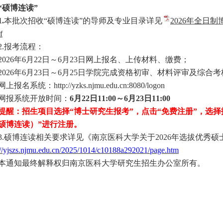
“硕博连读”
1.
本批次招收
“硕博连读”的导师及专业目录详见
2026年全日
f
2.报考流程：
202
6
年
6月
22
日～
6月
23
日网上报名、上传材料、缴费；
202
6
年
6月
23
日～
6月
25
日学院完成资格初审、材料评审及综合考
网上报名系统：
http://yzks.njmu.edu.cn:8080/logon
网报系统开放时间：
6月
22
日
11:00
～
6月
23
日
1
1
:00
：招生项目选择“博士研究生报考”，点击“免费注册”，选择招
硕博连读）
”进行注册。
3.硕博连读相关要求详见《南京医科大学关于202
6
年选拔优秀硕
://yjszs.njmu.edu.cn/2025/1014/c10188a292021/page.htm
本通知最终解释权归南京医科大学研究生招生办公室所有。