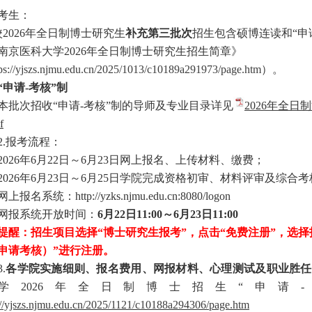
考生：
202
6
年全日制博士研究生
补充第
三
批次
招生包含硕博连读和
“
南京医科大学202
6
年全日制博士研究生招生简章》
tps://yjszs.njmu.edu.cn/2025/1013/c10189a291973/page.htm
）。
“申请-考核”制
本批次招收
“申请-考核”制的导师及专业目录详见
2026年全日
f
报考流程：
202
6
年
6月
22
日～
6月
23
日网上报名、上传材料、缴费；
202
6
年
6月
23
日～
6月
25
日学院完成资格初审、材料评审及综合考
网上报名系统：
http://yzks.njmu.edu.cn:8080/logon
网报系统开放时间：
6月
22
日
11:00
～
6月
23
日
1
1
:00
：招生项目选择“博士研究生报考”，点击“免费注册”，选择招
申请考核）
”进行注册。
.
各学院实施细则、报名费用、网报材料、心理测试及职业胜任
学
202
6
年全日制博士招生
“申请
://yjszs.njmu.edu.cn/2025/1121/c10188a294306/page.htm