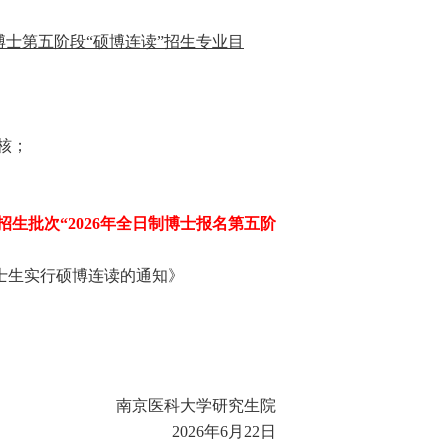
制博士第五阶段“硕博连读”招生专业目
核；
生批次“202
6
年全日制博士报名第
五
阶
士生实行硕博连读的通知》
南京医科大学研究生院
202
6
年
6月
22
日