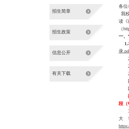
各位
招生简章
我校
读《
（
ht
招生政策
一、
1.
录.pd
信息公开
2.
有关下载
提醒
段（
3
大
https