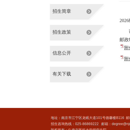
招生简章
2
02
招生政策
邮政
附
信息公开
附
有关下载
地址：南京市江宁区龙眠大道101号德馨楼B116
邮
招生咨询热线：025-86869222
邮箱：degree@njm
版权所有：© 南京医科大学研究生院