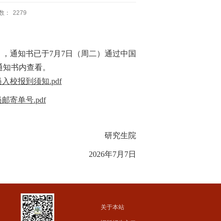
数：
2279
），通知书
已
于7
月
7
日（周
二
）通过中国
通知书内查看。
校报到须知.pdf
寄单号.pdf
研究生院
2026年7月7日
关于本站