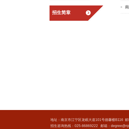
南
招生简章
地址：南京市江宁区龙眠大道101号德馨楼B116
邮
招生咨询热线：025-86869222
邮箱：degree@njm