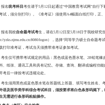
）
报名
统考科目
考生请于
5月12日起通过“中国教育考试网”自行
考试，须分别打印）。《准考证》须使用A4幅面白纸打印，正
）
报名我校
自命题考试考
生，请在
5月12日至5月18日于我校研
tp://yzks.njmu.edu.cn:8080/logon），选择“同等学
载打印准考证，考试当天须携带准考证参加考试。
）
考生仅可携带考试规定的用品：黑色或蓝色墨水笔、
2B铅笔
料、纸张、通讯工具和具有记忆、存储、查询、翻译或编程功能的
开考后一律按考试违规论处。
）
考生须用黑色或蓝色墨水笔在答题纸上答题、填写考生姓名、
外语及医学类学科综合考试科目，须按要求将白色条形码揭下，
生无需进行条形码粘贴操作
。