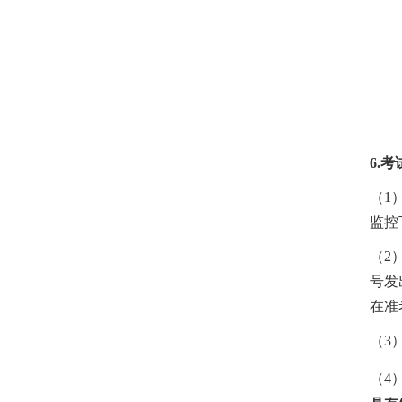
6.
考
（
1
监控
（
2
号发
在准
（
3
（
4