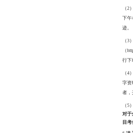
（
2
下午
迹。
（
3
（ht
行下
（
4
字资
者，
（
5
对于
目考