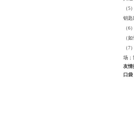
（
5
钥匙
（
6
（如
（
7
场；
友情
口袋