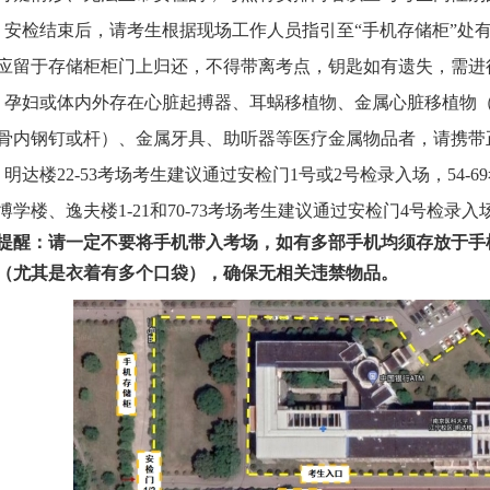
）安检结束后，请考生根据现场工作人员指引至“手机存储柜”处
应留于存储柜柜门上归还，不得带离考点，钥匙如有遗失，需进
）孕妇或体内外存在心脏起搏器、耳蜗移植物、金属心脏移植物
骨内钢钉或杆）、金属牙具、助听器等医疗金属物品者，请携带
）明达楼22-53考场考生
建议
通过安检门
1号或2号检录入场，54-6
博学楼、逸夫楼1-21和70-73考场考生
建议
通过安检门
4号检录入
提醒：请一定不要将手机带入考场，如有多部手机均
须
存放于
手
（尤其是衣着有多个口袋），确保无相关违禁物品。