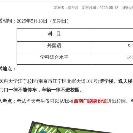
发布者：邵至超
发布时间：2025-05-13
浏览次
试时间
：
202
5
年
5
月
18
日（星期日）
科
目
外国语
9:
学科综合水平
14
考试地点：
医科大学江宁校区
(南京市江宁区龙眠大道101号)
博学楼、逸夫楼
门口一律不能停车，车辆一律不进校园。
入考点
：
考试当天考生仅可以从我校
西南门
刷身份证
进出校园。