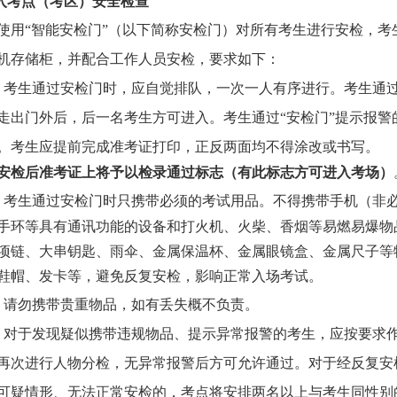
进入考点（考区）安全检查
使用
“智能安检门”（以下简称安检门）对所有考生进行安检，
机存储柜，并配合工作人员安检，要求如下：
）考生通过安检门时，应自觉排队，一次一人有序进行。考生通过
走出门外后，后一名考生方可进入。考生通过“安检门”提示报
。考生应提前完成准考证打印，正反两面均不得涂改或书写。
安检后准考证上将予以检录通过标志（有此标志方可进入考场）
）考生通过安检门时只携带必须的考试用品。
不得携带手机（非
手环等具有通讯功能的设备和
打火机、火柴、香烟等易燃易爆物
项链、大串钥匙、雨伞、金属保温杯、金属眼镜盒、金属尺子等
鞋帽、发卡等，避免反复安检，影响正常入场考试。
）请勿携带贵重物品，如有丢失概不负责。
）对于发现疑似携带违规物品、提示异常报警的考生，应按要求
再次进行人物分检，无异常报警后方可允许通过。对于经反复安
可疑情形、无法正常安检的，考点将安排两名以上与考生同性别