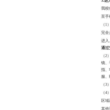
5.
我校
至手
（
1
完全
进入
通过
（
2
镜、
指、
服、
（
3
（
4
区域
其他