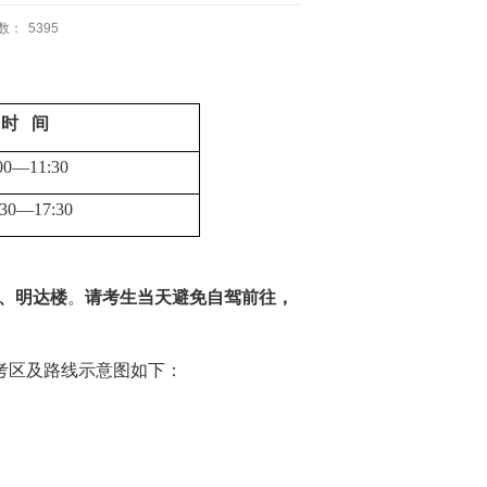
数：
5395
时
间
00—11:30
:30—17:30
、明达楼
。
请考生当天避免自驾前往，
考区及路线示意图如下：