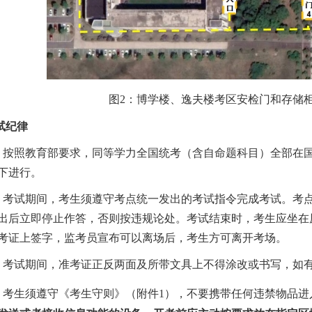
图
2
：博学楼、逸夫楼
考区安检门和存储
试纪律
）
按照教育部要求，同等学力全国统考
（含自命题科目）全
部在
下进行。
）
考试期间，考生须遵守考点统一发出的考试指令完成考试。考
出后立即停止作答，否则按违规论处。考试结束时，考生应坐在
考证上签字，监考员宣布可以离场后，考生方可离开考场。
）
考试期间，准考证正反两面及所带文具上不得涂改或书写，如
）
考生须遵守《考生守则》
（
附件
1
）
，不要携带任何违禁物品进