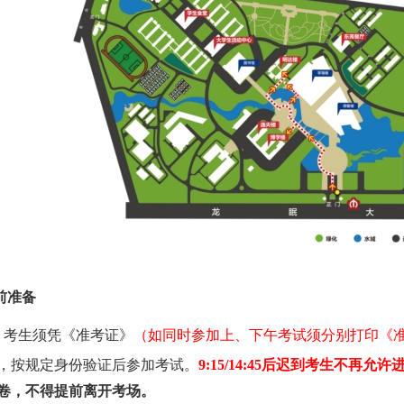
考前准备
）
考生须凭《准考证》
（如同时参加上、下午考试须分别打印
《
，按规定
身份
验证后参加考试
。
9:15/14:45后迟到考生不再允
卷，不得提前离开考场。