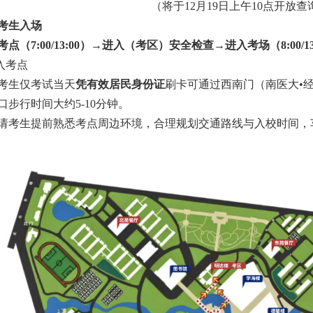
（
将于
12月
19
日上午10点开放查
考生入场
考点
（
7:00/13:00）→进入（考区）安全检查→进入考场（8:00/13
入
考点
考生仅考试当天
凭有效居民身份证
刷卡可通过西南门（南医大
•
口步行时间大约5-10分钟。
请考生提前熟悉考点周边环境，合理规划交通路线与入校时间，