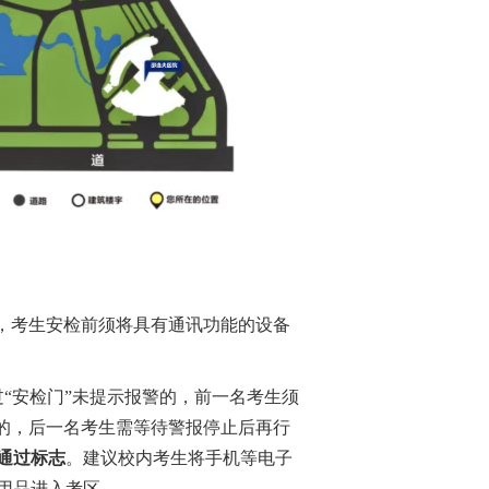
，考生
安检前须将
具有通讯功能的
设备
“安检门”未提示报警的，前一名考生须
警的，后一名考生需等待警报停止后再行
通过标志
。
建议
校内
考生
将
手机等
电子
用品
进入
考区
。