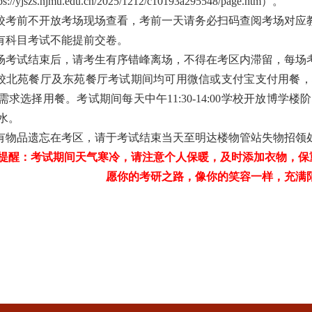
tps://yjszs.njmu.edu.cn/2025/1212/c10193a295548/page.htm
）。
校考前不开放考场现场查看
，
考前
一天
请
务必
扫码
查阅
考场
对应
有科目考试不能提前交卷。
场
考试结束后，请考生有序错峰离场，不得在考区内滞留，每场
我校北苑
餐厅及东苑餐厅考试期间均可用微信或支付宝支付用餐，
需求选择用餐。考试期间每天中午
11:30-14:00学校开放博学
水
。
有
物品
遗忘
在
考区，
请于
考试
结束
当天
至
明达楼
物管站
失物招领
提醒：考试期间天气寒冷，请注意个人保暖，及时添加衣物，保
愿你的考研之路，像你的笑容一样，充满