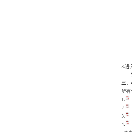
3.
三、
所有
1.
2.
3.
4.