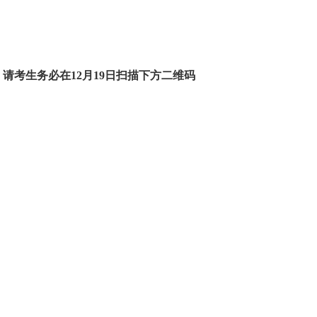
，
请考生
务必
在12月19日
扫描下方二维码