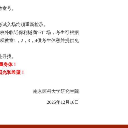
教室
号
。
考试入场均须重新检录
。
校外临近保利樾商业广场，考生可根据
楼阶梯教室
1
，
2
，
3
，
4
供考生休憩
并提供
免
处
寻找
。
重身体！
阳光和希望！
南京医科大学研究生院
202
5
年
12月1
6
日