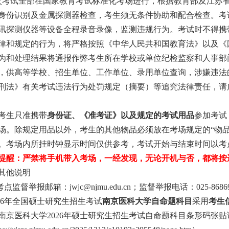
次考试全部在国家教育考试标准化考场进行，根据教育部及江苏
身份识别及金属探测器检查，考生须无条件协助和配合检查。考
讯探测仪器等设备全程录音录像，监测违规行为。考试时不得携
律和规定的行为，将严格按照《中华人民共和国教育法》以及《
为和处理结果将通报作弊考生所在学校或单位纪检监察和人事部
，供高等学校、招生单位、工作单位、录用单位查询，涉嫌违法
刑法》有关考试违法行为处罚规定（摘要）等追究法律责任，请
考生只准携带
身份证、《准考证》以及规定的考试用品
参加考试
场。除规定用品以外，考生的其他物品必须放在考场规定的
“物
。考场内所挂时钟显示时间仅供参考，考试开始与结束时间以
考
提醒：严禁将手机带入考场，一经发现，无论开机与否，都将按
其他说明
考点
监督
举报邮箱：
jwjc@njmu.edu.cn；
监督
举报电话：
025-8686
6
年全国硕士研究生招生考试
南京医科大学自命题科目
采用
考生
南京医科大学
202
6
年硕士研究生招生考试自命题科目条形码张贴