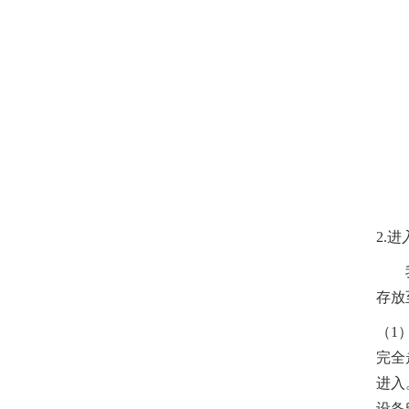
2.
存放
（
1
完全
进入
设备