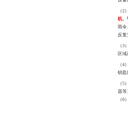
（
2
机、
雨伞
反复
（
3
区域
（
4
钥匙
（
5
器等
（
6