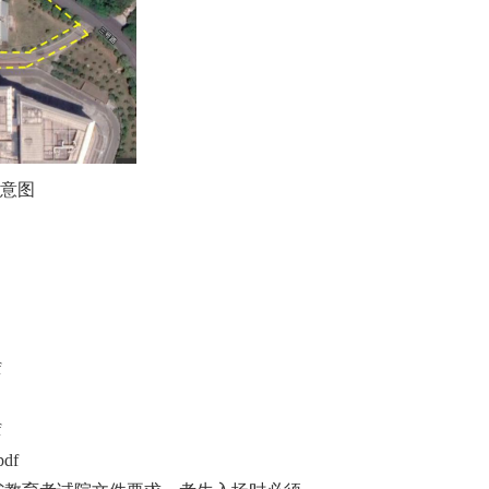
意图
f
f
df