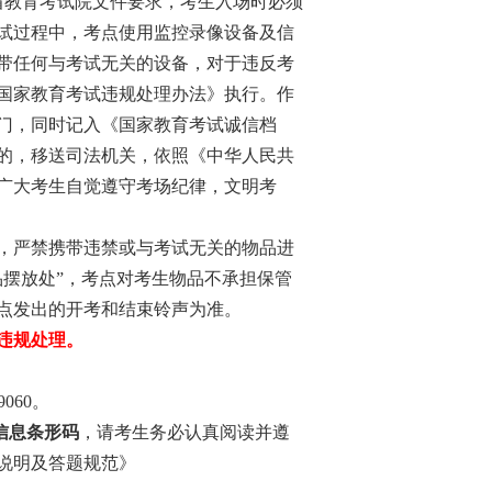
省教育考试院文件要求，考生入场时必须
试过程中，考点使用监控录像设备及信
带任何与考试无关的设备，对于违反考
国家教育考试违规处理办法》执行。作
门，同时记入《国家教育考试诚信档
的，移送司法机关，依照《中华人民共
广大考生自觉遵守考场纪律，文明考
，严禁携带违禁或与考试无关的物品进
品摆放处”，考点对考生物品不承担保管
点
发出
的
开考
和结束
铃声为准。
违规处理。
9060
。
信息条形码
，
请考生务必认真阅读并遵
说明及答题规范》