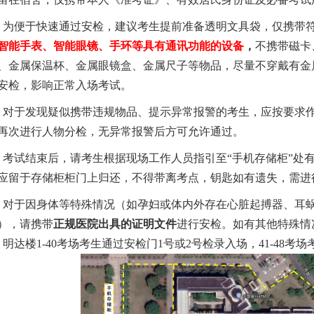
）
为便于
快速
通过
安检
，
建议考生
提前
准备
透明
文具袋，
仅
携带
智能手表、智能眼镜、手环
等
具有通讯功能的
设备
，
不携带磁卡
、金属保温杯、金属眼镜盒、金属尺子等物品，尽量不穿戴有金
安检，影响正常入场考试。
）
对于发现疑似携带违规物品、提示异常报警的考生，应按要求
再次进行人物分检，无异常报警后方可允许通过。
）
考试
结束后，请考生根据现场工作人员指引至
“手机存储柜”处
应留于存储柜柜门上归还，不得带离考点，钥匙如有遗失，需进
）
对于
因
身体
等
特殊情况
（
如
孕妇或体内外存在心脏起搏器、耳
）
，请携带
正规医院出具的证明文件
进行安检。
如有
其他
特殊
情
）
明达楼
1-
40
考场考生通过安检门
1号或2号检录入场，
41
-48
考场