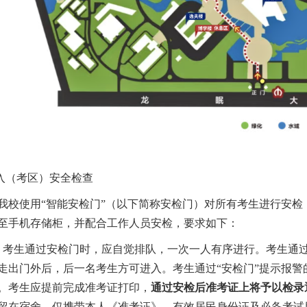
进入（考区）安全检查
我校使用
“智能安检门”
（
以下简称安检门
）
对所有考生进行安检
至手机存储柜
，
并配合工作人员
安检
，
要求如下：
）考生通过安检门时，应自觉排队，一次一人有序进行。考生通过
走出门外后，后一名考生方可进入。考生通过“安检门”提示报
。
考生应提前
完成准考证
打印
，
通过安检后准考证上将予以检录
留在宿舍
，
仅携带
本人
《
准考证
》
、
有效
居民
身份证
及
必备
考试