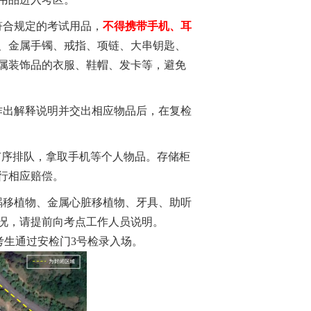
符合
规定的
考试用品
，
不
得
携带手机
、
耳
、金属手镯、戒指、项链、大串钥匙、
属装饰品的衣服、鞋帽、发卡等，避免
作出解释说明并交出相应物品后，在复检
有序排队，拿取手机等个人物品。存储柜
行相应赔偿。
蜗移植物、金属心脏移植物、牙具、助听
况
，
请
提前
向
考点
工作
人员
说明
。
考生通过安检门
3号检录入场。