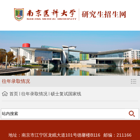
往年录取情况
首页
往年录取情况
硕士复试国家线
地址：南京市江宁区龙眠大道101号德馨楼B116
邮编：211166